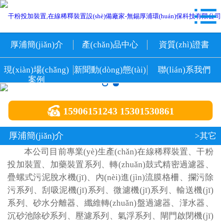

網(wǎng)站首頁
厚浦簡(jiǎn)介
厚浦簡(jiǎn)介
產(chǎn)品中心
資質(zhì)證書
產(chǎn)品中心
現(xiàn)場(chǎng)
新聞動(dòng)態(tài)
聯(lián)系我們
案例
資質(zhì)證書

15906151243 15301530861
現(xiàn)場(chǎng)案例
厚浦簡(jiǎn)介
>其它
新聞動(dòng)態(tài)
本公司目前專業(yè)生產(chǎn)在線稀釋裝置、干粉
聯(lián)系我們
投加裝置、加藥裝置系列、轉(zhuǎn)鼓式精密過濾器、
疊螺式污泥脫水機(jī)、內(nèi)進(jìn)流膜格柵、攔污除
污系列、刮吸泥機(jī)系列、微濾機(jī)系列、輸送機(jī)
系列、砂水分離器、纖維轉(zhuǎn)盤過濾器、潷水器、
沉砂池除砂系列、壓濾系列、氣浮系列、閘門啟閉機(jī)