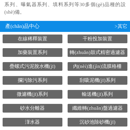
系列、曝氣器系列、填料系列等30多個(gè)品種的設
(shè)備。
產(chǎn)品中心
>其它
在線稀釋裝置
干粉投加裝置
加藥裝置系列
轉(zhuǎn)鼓式精密過濾器
疊螺式污泥脫水機(jī)
內(nèi)進(jìn)流膜格柵
攔污除污系列
刮吸泥機(jī)系列
微濾機(jī)系列
輸送機(jī)系列
砂水分離器
纖維轉(zhuǎn)盤過濾器
潷水器
沉砂池除砂機(jī)