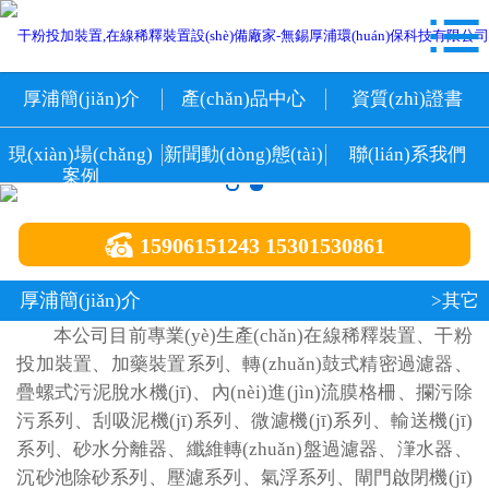

網(wǎng)站首頁
厚浦簡(jiǎn)介
厚浦簡(jiǎn)介
產(chǎn)品中心
資質(zhì)證書
產(chǎn)品中心
現(xiàn)場(chǎng)
新聞動(dòng)態(tài)
聯(lián)系我們
案例
資質(zhì)證書

15906151243 15301530861
現(xiàn)場(chǎng)案例
厚浦簡(jiǎn)介
>其它
新聞動(dòng)態(tài)
本公司目前專業(yè)生產(chǎn)在線稀釋裝置、干粉
聯(lián)系我們
投加裝置、加藥裝置系列、轉(zhuǎn)鼓式精密過濾器、
疊螺式污泥脫水機(jī)、內(nèi)進(jìn)流膜格柵、攔污除
污系列、刮吸泥機(jī)系列、微濾機(jī)系列、輸送機(jī)
系列、砂水分離器、纖維轉(zhuǎn)盤過濾器、潷水器、
沉砂池除砂系列、壓濾系列、氣浮系列、閘門啟閉機(jī)