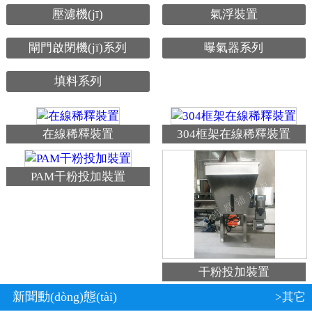
壓濾機(jī)
氣浮裝置
閘門啟閉機(jī)系列
曝氣器系列
填料系列
在線稀釋裝置
304框架在線稀釋裝置
PAM干粉投加裝置
干粉投加裝置
新聞動(dòng)態(tài)
>其它