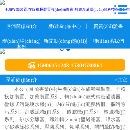

網(wǎng)站首頁
厚浦簡(jiǎn)介
厚浦簡(jiǎn)介
產(chǎn)品中心
資質(zhì)證書
產(chǎn)品中心
現(xiàn)場(chǎng)
新聞動(dòng)態(tài)
聯(lián)系我們
案例
資質(zhì)證書

15906151243 15301530861
現(xiàn)場(chǎng)案例
厚浦簡(jiǎn)介
>其它
新聞動(dòng)態(tài)
本公司目前專業(yè)生產(chǎn)在線稀釋裝置、干粉
聯(lián)系我們
投加裝置、加藥裝置系列、轉(zhuǎn)鼓式精密過濾器、
疊螺式污泥脫水機(jī)、內(nèi)進(jìn)流膜格柵、攔污除
污系列、刮吸泥機(jī)系列、微濾機(jī)系列、輸送機(jī)
系列、砂水分離器、纖維轉(zhuǎn)盤過濾器、潷水器、
沉砂池除砂系列、壓濾系列、氣浮系列、閘門啟閉機(jī)